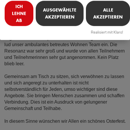
ICH
AUSGEWÄHLTE
ALLE
LEHNE
AKZEPTIEREN
AKZEPTIEREN
AB
Das Osterfrühstück im SKM ist ein besonderer Anlass der
Gemeinschaft, Freude und Tradition vereint.
Realisiert mit Klaro!
In gemütlicher Atmosphäre und zur schön gedeckten Tafel
lud unser ambulantes betreutes Wohnen Team ein. Die
Resonanz war sehr groß und wurde von allen Teilnehmern
und Teilnehmerinnen sehr gut angenommen. Kein Platz
blieb leer.
Gemeinsam am Tisch zu sitzen, sich verwöhnen zu lassen
und sich angeregt zu unterhalten ist nicht
selbstverständlich für Jeden, umso wichtiger sind diese
Angebote. Sie bringen Menschen zusammen und schaffen
Verbindung. Dies ist ein Ausdruck von gelungener
Gemeinschaft und Teilhabe.
In diesem Sinne wünschen wir Allen ein schönes Osterfest.