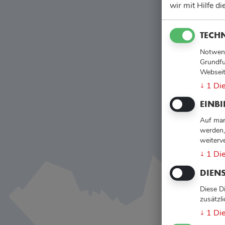
wir mit Hilfe d
TECH
Notwend
Grundfu
Webseit
1
Die
↓
EINB
Auf man
werden,
weiterv
1
Die
↓
DIENS
Diese D
zusätzl
1
Die
↓