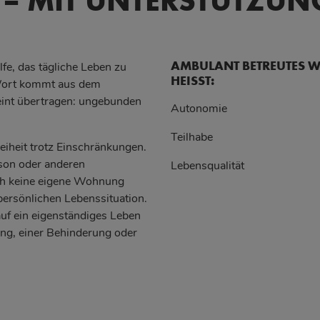
 – MIT UNTERSTÜTZUN
AMBULANT BETREUTES W
e, das tägliche Leben zu
HEISST:
Wort kommt aus dem
eint übertragen: ungebunden
Autonomie
Teilhabe
iheit trotz Einschränkungen.
erson oder anderen
Lebensqualität
ch keine eigene Wohnung
persönlichen Lebenssituation.
uf ein eigenständiges Leben
gung, einer Behinderung oder