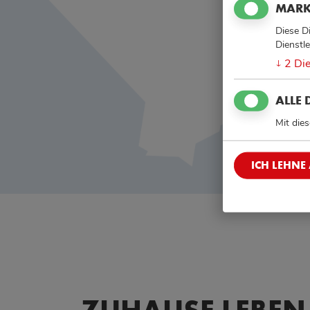
MARK
Diese D
Dienstl
2
Di
↓
ALLE 
Mit dies
ICH LEHNE