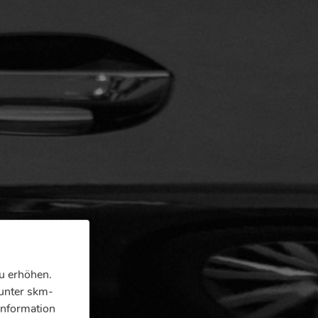
u erhöhen.
 unter skm-
Information