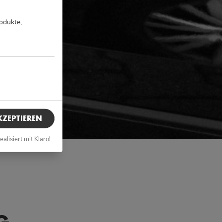
odukte,
KZEPTIEREN
ealisiert mit Klaro!