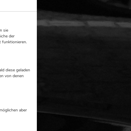
m sie
iche der
 funktionieren.
ld diese geladen
nen von denen
rmöglichen aber